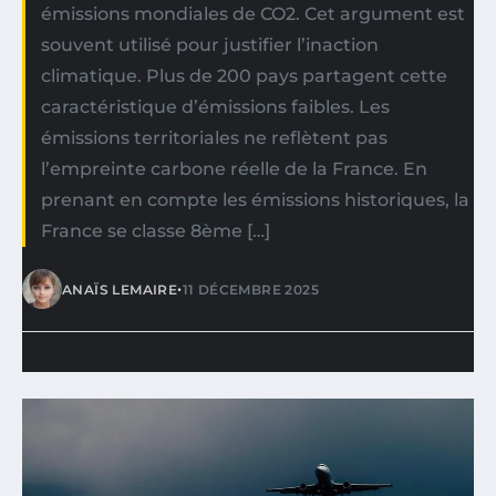
émissions mondiales de CO2. Cet argument est
souvent utilisé pour justifier l’inaction
climatique. Plus de 200 pays partagent cette
caractéristique d’émissions faibles. Les
émissions territoriales ne reflètent pas
l’empreinte carbone réelle de la France. En
prenant en compte les émissions historiques, la
France se classe 8ème […]
•
ANAÏS LEMAIRE
11 DÉCEMBRE 2025