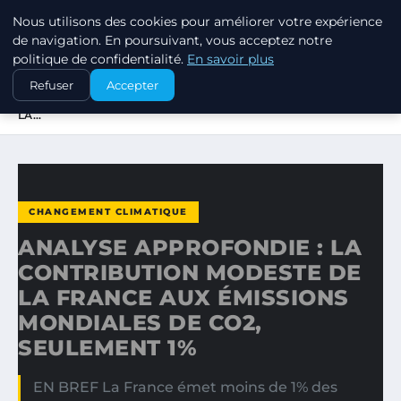
Nous utilisons des cookies pour améliorer votre expérience
EXXON CLIMATE FOOTPRINT
de navigation. En poursuivant, vous acceptez notre
politique de confidentialité.
En savoir plus
ACCUEIL
CHANGEMENT CLIMATIQUE
Refuser
Accepter
ANALYSE APPROFONDIE : LA CONTRIBUTION MODESTE DE
LA…
CHANGEMENT CLIMATIQUE
ANALYSE APPROFONDIE : LA
CONTRIBUTION MODESTE DE
LA FRANCE AUX ÉMISSIONS
MONDIALES DE CO2,
SEULEMENT 1%
EN BREF La France émet moins de 1% des